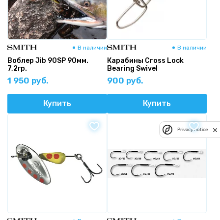
В наличии
В наличии
Воблер Jib 90SP 90мм.
Карабины Cross Lock
7,2гр.
Bearing Swivel
1 950 руб.
900 руб.
Купить
Купить
Privacy notice