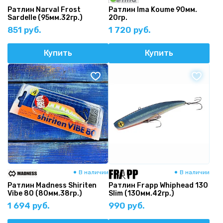
Ратлин Narval Frost
Ратлин Ima Koume 90мм.
Sardelle (95мм.32гр.)
20гр.
851 руб.
1 720 руб.
Купить
Купить
В наличии
В наличии
Ратлин Madness Shiriten
Ратлин Frapp Whiphead 130
Vibe 80 (80мм.38гр.)
Slim (130мм.42гр.)
1 694 руб.
990 руб.