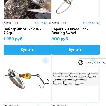
В наличии
В наличии
Воблер Jib 90SP 90мм.
Карабины Cross Lock
7,2гр.
Bearing Swivel
1 950 руб.
900 руб.
Купить
Купить
Privacy notice