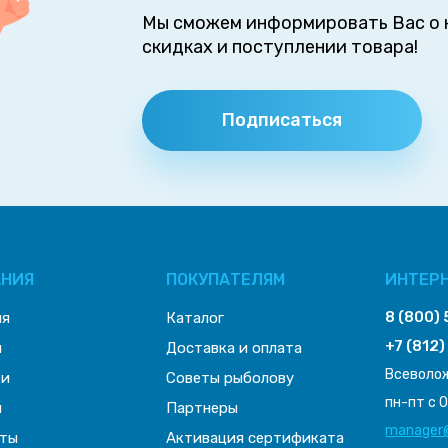
Мы сможем информировать Вас о н
скидках и поступлении товара!
Подписаться
АНИЯ
ПОКУПАТЕЛЯМ
ИНТЕР
8 (800)
ия
Каталог
+7 (812)
ы
Доставка и оплата
Всеволож
ти
Советы рыболову
пн-пт с 0
ы
Партнеры
manager@
ты
Активация сертификата