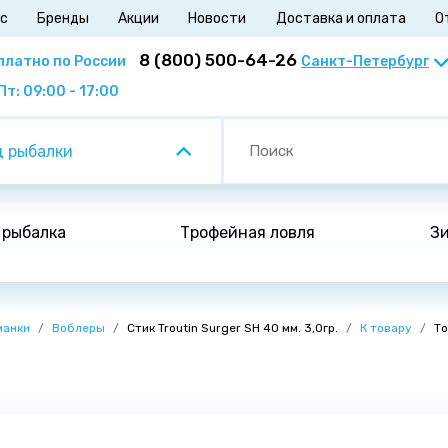
ас
Бренды
Акции
Новости
Доставка и оплата
О
8 (800) 500-64-26
платно по России
Пт: 09:00 - 17:00
 рыбалки
 рыбалка
Трофейная ловля
Зи
манки
Воблеры
Стик Troutin Surger SH 40 мм. 3,0гр.
К товару
То