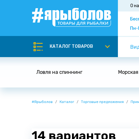
О н
Бес
Пн-
КАТАЛОГ ТОВАРОВ
Вид
Ловля на спиннинг
Морская
#Ярыболов
Каталог
Торговые предложения
При
14 вариантов