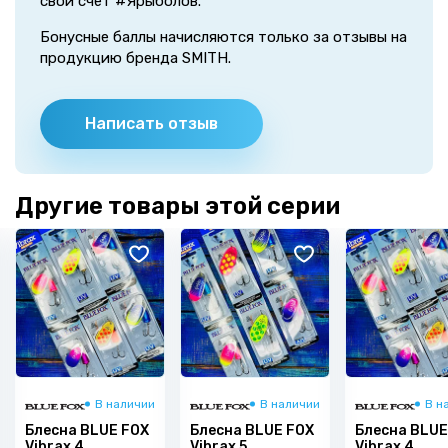
свой счет #Ярыболов.
Бонусные баллы начисляются только за отзывы на
продукцию бренда SMITH.
Написать отзыв
Другие товары этой серии
В наличии
В наличии
В н
Блесна BLUE FOX
Блесна BLUE FOX
Блесна BLUE
Vibrax 4
Vibrax 5
Vibrax 4