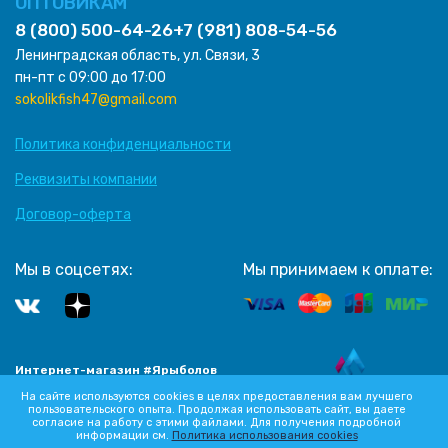
ОПТОВИКАМ
8 (800) 500-64-26
+7 (981) 808-54-56
Ленинградская область, ул. Связи, 3
пн-пт с 09:00 до 17:00
sokolikfish47@gmail.com
Политика конфиденциальности
Реквизиты компании
Договор-оферта
Мы в соцсетях:
Мы принимаем к оплате:
Интернет-магазин #Ярыболов
Разработка сайта
2012-2026 Все права защищены
На сайте используются cookies в целях предоставления вам лучшего
пользовательского опыта. Продолжая использовать сайт, вы даете
согласие на работу с этими файлами. Для получения подробной
информации см.
Политика использования cookies