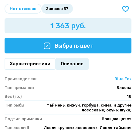
Нет отзывов
Заказов 57
1 363 руб.
Выбрать цвет
Характеристики
Описание
Производитель
Blue Fox
Тип приманки
Блесна
Вес (гр.)
18
Тип рыбы
таймень; кижуч; горбуша; сима; и другие
лососевые; окунь; щука;
Подтип приманки
Вращающаяся
Тип ловли II
Ловля крупных лососевых; Ловля тайменя