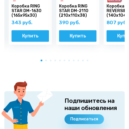
Коробка RING
Коробка RING
Коробка M
STAR DM-1630
STAR DM-2110
REVERSIBL
(165х95х30)
(210х110х38)
(140x104x
343 руб.
390 руб.
807 руб.
Купить
Купить
Купи
Подпишитесь на
наши обновления
Подписаться