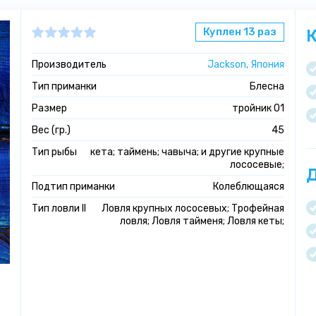
Куплен 13 раз
К
Производитель
Jackson, Япония
Тип приманки
Блесна
Размер
тройник 01
Вес (гр.)
45
Тип рыбы
кета; таймень; чавыча; и другие крупные
лососевые;
Д
Подтип приманки
Колеблющаяся
Тип ловли II
Ловля крупных лососевых; Трофейная
ловля; Ловля тайменя; Ловля кеты;