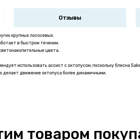
Отзывы
других крупных лососевых.
аботает в быстром течении.
светонакопительные цвета.
ендует использовать ассист с октопусом, поскольку блесна Sake 
то делает движение октопуса более динамичными.
Комментарий *
 бонусов
на свой счет #Ярыболов
ов и размести фото товара -
получи 150 бонусов на свой счет
тим товаром поку
тзывы на продукцию SMITH.