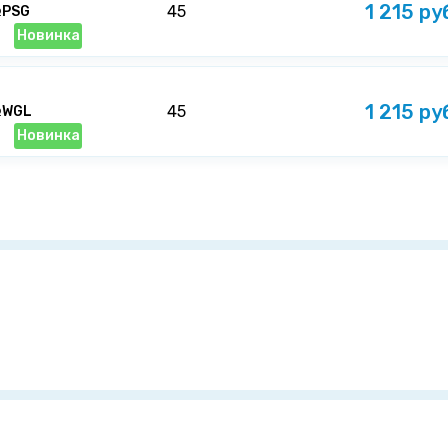
1 215 ру
45
№PSG
Новинка
1 215 ру
45
№WGL
Новинка