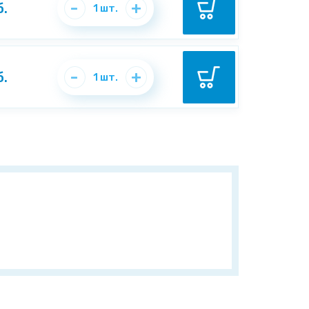
-
+
б.
1
шт.
-
+
б.
1
шт.