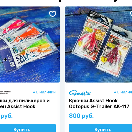
В наличии
В нали
ки для пилькеров и
Крючки Assist Hook
ен Assist Hook
Octopus G-Trailer AK-117
pus RB-173
Kuwase Double 2.0
 руб.
800 руб.
Купить
Купить