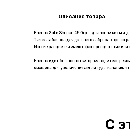
Описание товара
Блесна Sake Shogun 45,0гр. - для ловли кеты и 
Тяжелая блесна для дальнего заброса хорошо р
Многие расцветки имеют флюоресцентные или 
Блесна идет без оснастки, производитель реком
смещена для увеличения амплитуды качания, ч
Бонусы за отзыв!
Имя *
Напиши отзыв от 300 знаков -
получи 50
Напиши качественный отзыв от 500 знак
С э
#Ярыболов
Бонусные баллы начисляются только за о