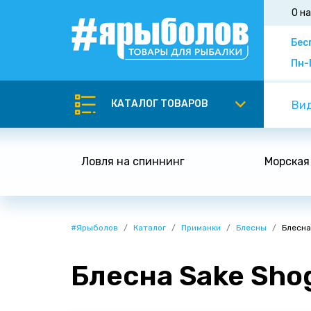
О н
Бес
Пн-
КАТАЛОГ ТОВАРОВ
Вид
Ловля на спиннинг
Морская
#Ярыболов
Каталог
Приманки
Блесны
Блесна
Блесна Sake Shog