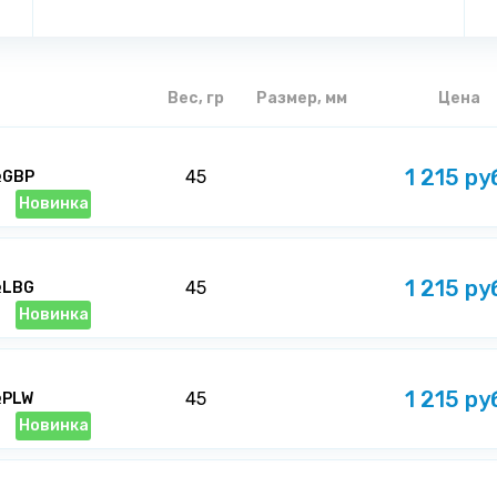
Вес, гр
Размер, мм
Цена
1 215 ру
45
№GBP
Новинка
1 215 ру
45
№LBG
Новинка
1 215 ру
45
№PLW
Новинка