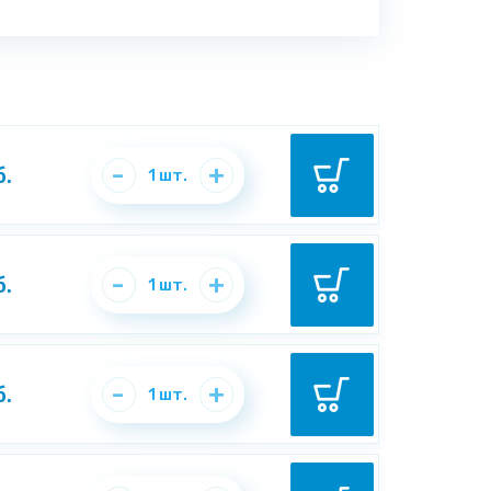
-
+
б.
1
шт.
-
+
б.
1
шт.
-
+
б.
1
шт.