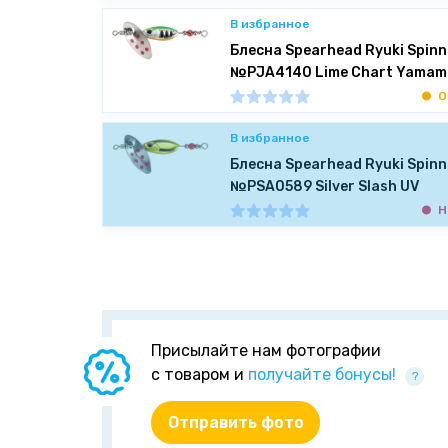
В избранное
Блесна Spearhead Ryuki Spinne
№PJA4140 Lime Chart Yamam
О
В избранное
Блесна Spearhead Ryuki Spinne
№PSA0589 Silver Slash UV
Н
Присылайте нам фотографии
с товаром и
получайте бонусы!
?
Отправить фото