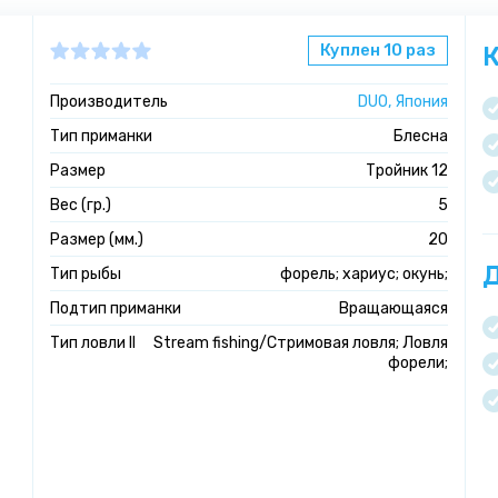
Куплен 10 раз
К
Производитель
DUO, Япония
Тип приманки
Блесна
Размер
Тройник 12
Вес (гр.)
5
Размер (мм.)
20
Д
Тип рыбы
форель; хариус; окунь;
Подтип приманки
Вращающаяся
Тип ловли II
Stream fishing/Стримовая ловля; Ловля
форели;