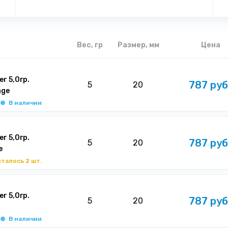
Вес, гр
Размер, мм
Цена
r 5,0гр.
787 руб
5
20
nge
В наличии
r 5,0гр.
787 руб
5
20
e
талось 2 шт.
r 5,0гр.
787 руб
5
20
В наличии