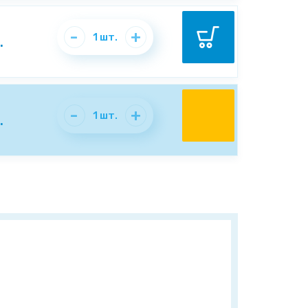
-
+
1
шт.
.
-
+
1
шт.
.