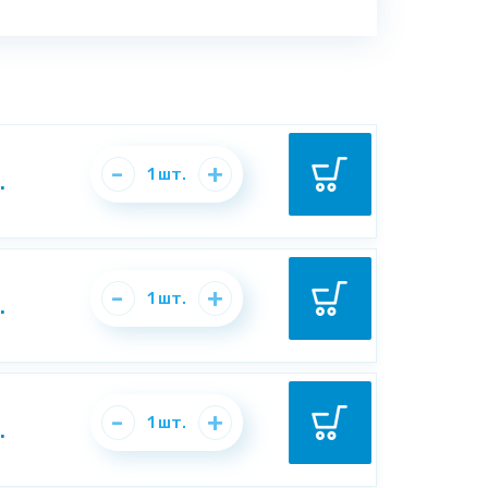
-
+
1
шт.
.
-
+
1
шт.
.
-
+
1
шт.
.