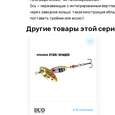
Ось — нержавеющая, с интегрированным вертлюж
через заводное кольцо: такая конструкция обл
поставить тройник или ассист.
Другие товары этой сер
Бонусы за отзыв!
Имя *
Напиши отзыв от 300 знаков -
получи 50
Напиши качественный отзыв от 500 знак
#Ярыболов
Бонусные баллы начисляются только за о
Электронная почта *
*
поля обязательны для заполнения
В наличии