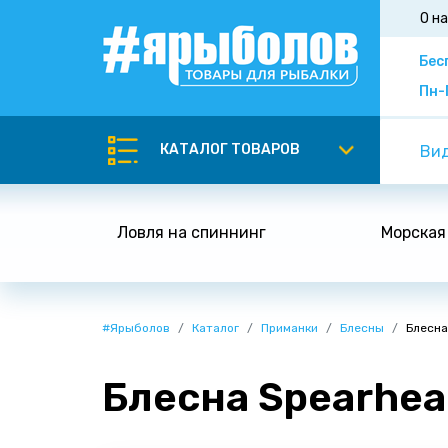
О н
Бес
Пн-
КАТАЛОГ ТОВАРОВ
Вид
Ловля на спиннинг
Морская
#Ярыболов
Каталог
Приманки
Блесны
Блесна
Блесна Spearhead