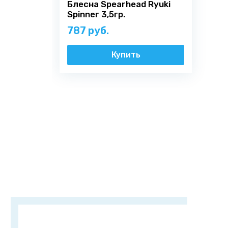
Я согласен на
обработку персональных данных
Блесна Spearhead Ryuki
Spinner 3,5гр.
787 руб.
Купить