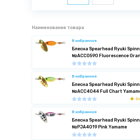
Наименование товара
В избранное
Блесна Spearhead Ryuki Spinne
№ACC0590 Fluorescence Ora
В избранное
Блесна Spearhead Ryuki Spinne
№ACC4044 Full Chart Yamam
Ос
В избранное
Блесна Spearhead Ryuki Spinne
№PJA4019 Pink Yamame