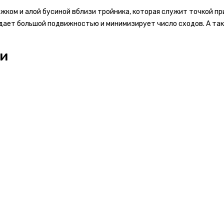
ком и алой бусиной вблизи тройника, которая служит точкой пр
адает большой подвижностью и минимизирует число сходов. А та
ии
Комментарий *
 бонусов
на свой счет #Ярыболов
ов и размести фото товара -
получи 150 бонусов на свой счет
тзывы на продукцию SMITH.