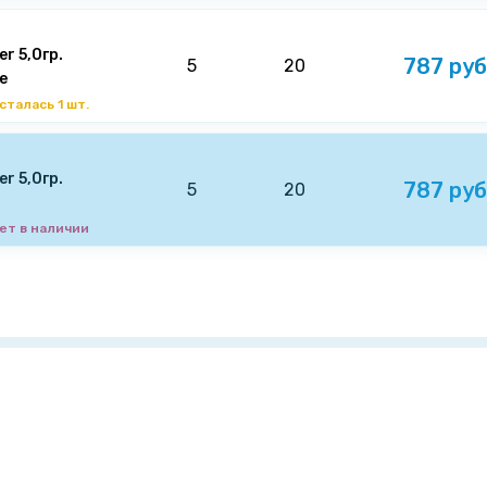
r 5,0гр.
787 руб
5
20
e
сталась 1 шт.
r 5,0гр.
787 руб
5
20
ет в наличии