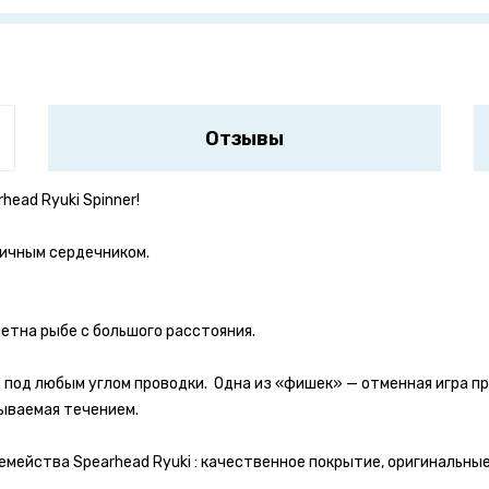
Отзывы
ead Ryuki Spinner!
тичным сердечником.
етна рыбе с большого расстояния.
 под любым углом проводки. Одна из «фишек» — отменная игра п
ываемая течением.
мейства Spearhead Ryuki : качественное покрытие, оригинальны