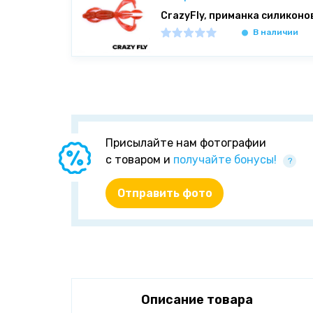
CrazyFly, приманка силиконов
В наличии
Присылайте нам фотографии
с товаром и
получайте бонусы!
?
Отправить фото
Описание товара