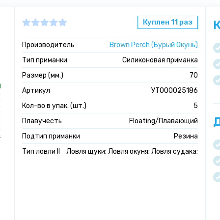
Куплен 11 раз
К
Производитель
Brown Perch (Бурый Окунь)
Тип приманки
Силиконовая приманка
Размер (мм.)
70
Артикул
УТ000025186
Кол-во в упак. (шт.)
5
Д
Плавучесть
Floating/Плавающий
Подтип приманки
Резина
Тип ловли II
Ловля щуки; Ловля окуня; Ловля судака;