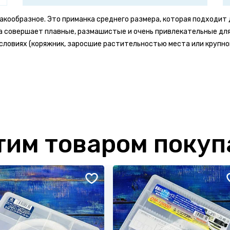
кообразное. Это приманка среднего размера, которая подходит дл
на совершает плавные, размашистые и очень привлекательные дл
условиях (коряжник, заросшие растительностью места или крупно
Комментарий *
 бонусов
на свой счет #Ярыболов
ов и размести фото товара -
получи 150 бонусов на свой счет
тим товаром поку
тзывы на продукцию SMITH.