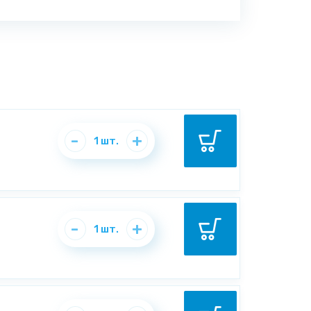
-
+
1
шт.
-
+
1
шт.