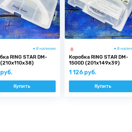
В наличии
В нали
бка RING STAR DM-
Коробка RING STAR DM-
 (210х110х38)
1500D (201х149х39)
 руб.
1 126 руб.
Купить
Купить