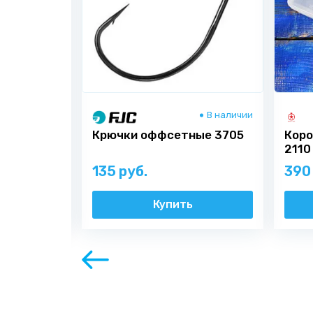
Я согласен на
обработку персональных данных
В наличии
В наличии
AR PT-85
Крючки оффсетные 3705
Коро
2110
135 руб.
390
ь
Купить