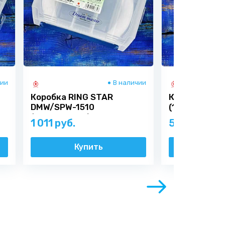
чии
В наличии
Коробка RING STAR
Коробка RIN
DMW/SPW-1510
(114х75х30)
(200х153х40)
1 011 руб.
530 руб.
Купить
Ку