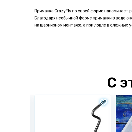
Приманка CrazyFly по своей форме напоминает ра
Благодаря необычной форме приманки в воде о
на шарнирном монтаже, а при ловле в сложных 
Бонусы за отзыв!
Имя *
Напиши отзыв от 300 знаков -
получи 50
Напиши качественный отзыв от 500 знак
С э
#Ярыболов
Бонусные баллы начисляются только за о
Электронная почта *
*
поля обязательны для заполнения