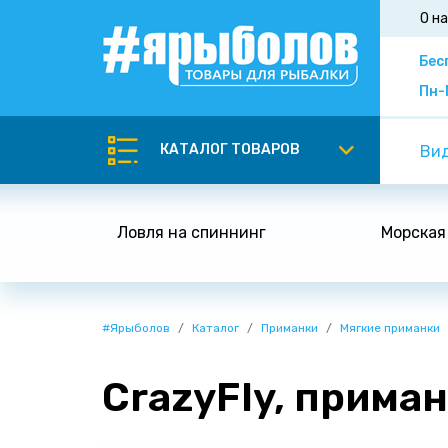
О н
Бес
Пн-
КАТАЛОГ ТОВАРОВ
Вид
Ловля на спиннинг
Морская
#Ярыболов
Каталог
Приманки
Мягкие приманки
CrazyFly, прима