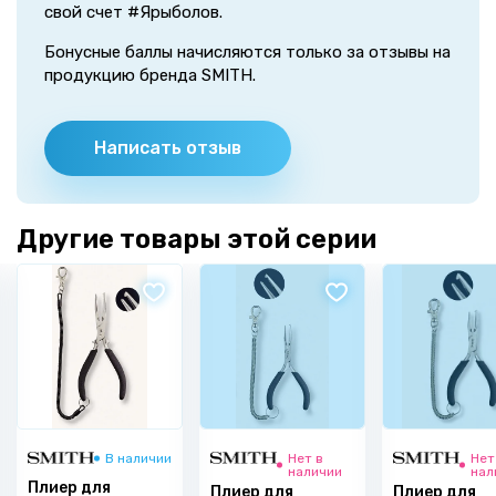
свой счет #Ярыболов.
Бонусные баллы начисляются только за отзывы на
продукцию бренда SMITH.
Написать отзыв
Другие товары этой серии
В наличии
Нет в
Нет
наличии
нал
Плиер для
Плиер для
Плиер для