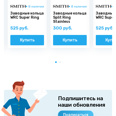
и
В наличии
В наличии
В
а
Заводные кольца
Заводные кольца
Заводные 
WRC Super Ring
Split Ring
WRC Super
Stainless
525 руб.
300 руб.
525 руб.
Купить
Купить
Купи
Подпишитесь на
наши обновления
Подписаться