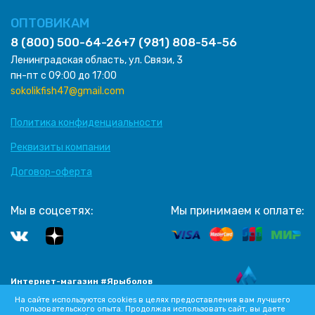
ОПТОВИКАМ
8 (800) 500-64-26
+7 (981) 808-54-56
Ленинградская область, ул. Связи, 3
пн-пт с 09:00 до 17:00
sokolikfish47@gmail.com
Политика конфиденциальности
Реквизиты компании
Договор-оферта
Мы в соцсетях:
Мы принимаем к оплате:
Интернет-магазин #Ярыболов
Разработка сайта
2012-2026 Все права защищены
На сайте используются cookies в целях предоставления вам лучшего
пользовательского опыта. Продолжая использовать сайт, вы даете