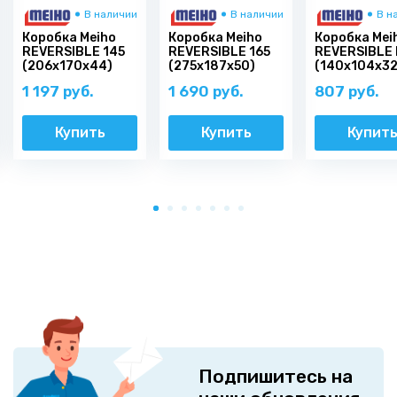
В наличии
В наличии
В н
Коробка Meiho
Коробка Meiho
Коробка Mei
REVERSIBLE 145
REVERSIBLE 165
REVERSIBLE
(206х170х44)
(275х187х50)
(140x104x32
1 197 руб.
1 690 руб.
807 руб.
Купить
Купить
Купит
Подпишитесь на