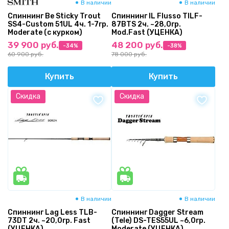
В наличии
В наличии
Спиннинг Be Sticky Trout
Спиннинг IL Flusso TILF-
SS4-Custom 51UL 4ч. 1-7гр.
87BTS 2ч. ~28,0гр.
Moderate (с курком)
Mod.Fast (УЦЕНКА)
39 900 руб.
48 200 руб.
-34%
-38%
60 900 руб.
78 000 руб.
Купить
Купить
Скидка
Скидка
В наличии
В наличии
Спиннинг Lag Less TLB-
Спиннинг Dagger Stream
73DT 2ч. ~20,0гр. Fast
(Tele) DS-TES55UL ~6,0гр.
(УЦЕНКА)
Moderate (УЦЕНКА)