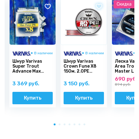
Скидка
и
В наличии
В наличии
В
Шнур Varivas
Шнур Varivas
Леска Vari
Super Trout
Crown Fune X8
Area Trout
Advance Max
150м. 2.0PE
Master Lim
Power Х8
(0,235мм. 15кг.)
Super Este
690 руб.
3 369 руб.
3 150 руб.
894 руб.
Купить
Купить
Купи