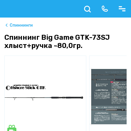
Спиннинги
Спиннинг Big Game GTK-73SJ
хлыст+ручка ~80,0гр.