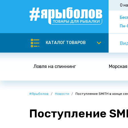
О н
Бес
Пн-
КАТАЛОГ ТОВАРОВ
Вид
Ловля на спиннинг
Морская
#Ярыболов
Новости
Поступление SMITH в конце се
Поступление SMI