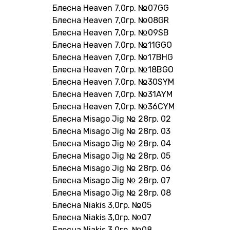
Блесна Heaven 7,0гр. №07GG
Блесна Heaven 7,0гр. №08GR
Блесна Heaven 7,0гр. №09SB
Блесна Heaven 7,0гр. №11GGO
Блесна Heaven 7,0гр. №17BHG
Блесна Heaven 7,0гр. №18BGO
Блесна Heaven 7,0гр. №30SYM
Блесна Heaven 7,0гр. №31AYM
Блесна Heaven 7,0гр. №36CYM
Блесна Misago Jig № 28гр. 02
Блесна Misago Jig № 28гр. 03
Блесна Misago Jig № 28гр. 04
Блесна Misago Jig № 28гр. 05
Блесна Misago Jig № 28гр. 06
Блесна Misago Jig № 28гр. 07
Блесна Misago Jig № 28гр. 08
Блесна Niakis 3,0гр. №05
Блесна Niakis 3,0гр. №07
Блесна Niakis 3,0гр. №08