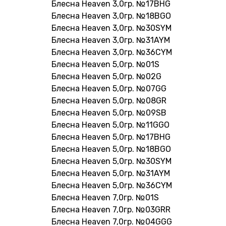
Блесна Heaven 3,0гр. №17BHG
Блесна Heaven 3,0гр. №18BGO
Блесна Heaven 3,0гр. №30SYM
Блесна Heaven 3,0гр. №31AYM
Блесна Heaven 3,0гр. №36CYM
Блесна Heaven 5,0гр. №01S
Блесна Heaven 5,0гр. №02G
Блесна Heaven 5,0гр. №07GG
Блесна Heaven 5,0гр. №08GR
Блесна Heaven 5,0гр. №09SB
Блесна Heaven 5,0гр. №11GGO
Блесна Heaven 5,0гр. №17BHG
Блесна Heaven 5,0гр. №18BGO
Блесна Heaven 5,0гр. №30SYM
Блесна Heaven 5,0гр. №31AYM
Блесна Heaven 5,0гр. №36CYM
Блесна Heaven 7,0гр. №01S
Блесна Heaven 7,0гр. №03GRR
Блесна Heaven 7,0гр. №04GGG