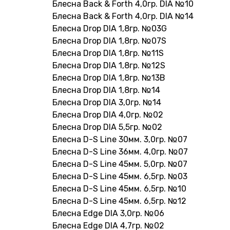
Блесна Back & Forth 4,0гр. DIA №10
Блесна Back & Forth 4,0гр. DIA №14
Блесна Drop DIA 1,8гр. №03G
Блесна Drop DIA 1,8гр. №07S
Блесна Drop DIA 1,8гр. №11S
Блесна Drop DIA 1,8гр. №12S
Блесна Drop DIA 1,8гр. №13B
Блесна Drop DIA 1,8гр. №14
Блесна Drop DIA 3,0гр. №14
Блесна Drop DIA 4,0гр. №02
Блесна Drop DIA 5,5гр. №02
Блесна D-S Line 30мм. 3,0гр. №07
Блесна D-S Line 36мм. 4,0гр. №07
Блесна D-S Line 45мм. 5,0гр. №07
Блесна D-S Line 45мм. 6,5гр. №03
Блесна D-S Line 45мм. 6,5гр. №10
Блесна D-S Line 45мм. 6,5гр. №12
Блесна Edge DIA 3,0гр. №06
Блесна Edge DIA 4,7гр. №02