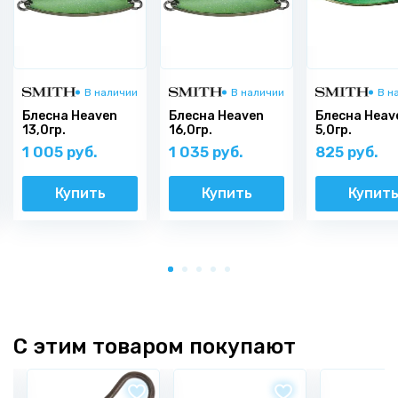
В наличии
В наличии
В н
Блесна Heaven
Блесна Heaven
Блесна Heav
13,0гр.
16,0гр.
5,0гр.
1 005 руб.
1 035 руб.
825 руб.
Купить
Купить
Купит
С этим товаром покупают