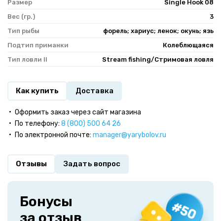
Размер
Single Hook 08
Вес (гр.)
3
Тип рыбы
форель; хариус; ленок; окунь; язь
Подтип приманки
Колеблющаяся
Тип ловли II
Stream fishing/Стримовая ловля
Как купить
Доставка
Оформить заказ через сайт магазина
По телефону:
8 (800) 500 64 26
По электронной почте:
manager@yarybolov.ru
Отзывы
Задать вопрос
Бонусы
за отзыв