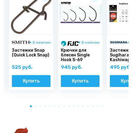
и
В наличии
В наличии
В
Застежки Snap
Крючки для
Застежки 
(Quick Lock Snap)
блесен Single
Sugihara
Hook S-69
Kashiwagi
Standard
525 руб.
945 руб.
495 руб.
Купить
Купить
Купи