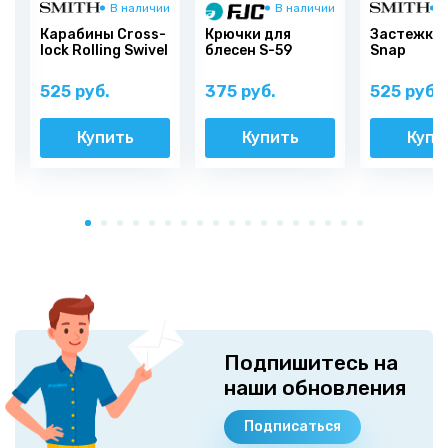
и
В наличии
В наличии
В
Карабины Cross-
Крючки для
Застежки 
lock Rolling Swivel
блесен S-59
Snap
525 руб.
375 руб.
525 руб.
Купить
Купить
Купи
Подпишитесь на
наши обновления
Подписаться