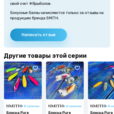
свой счет #Ярыболов.
Бонусные баллы начисляются только за отзывы на
продукцию бренда SMITH.
Написать отзыв
Другие товары этой серии
В наличии
В наличии
В н
Блесна Pure
Блесна Pure
Блесна Pure