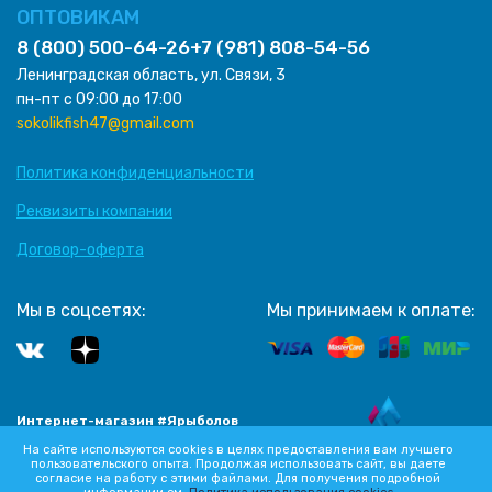
ОПТОВИКАМ
8 (800) 500-64-26
+7 (981) 808-54-56
Ленинградская область, ул. Связи, 3
пн-пт с 09:00 до 17:00
sokolikfish47@gmail.com
Политика конфиденциальности
Реквизиты компании
Договор-оферта
Мы в соцсетях:
Мы принимаем к оплате:
Интернет-магазин #Ярыболов
Разработка сайта
2012-2026 Все права защищены
На сайте используются cookies в целях предоставления вам лучшего
пользовательского опыта. Продолжая использовать сайт, вы даете
согласие на работу с этими файлами. Для получения подробной