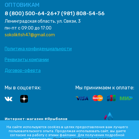
ОПТОВИКАМ
8 (800) 500-64-26
+7 (981) 808-54-56
Ленинградская область, ул. Связи, 3
пн-пт с 09:00 до 17:00
sokolikfish47@gmail.com
Политика конфиденциальности
Реквизиты компании
Договор-оферта
Мы в соцсетях:
Мы принимаем к оплате:
Интернет-магазин #Ярыболов
Разработка сайта
2012-2026 Все права защищены
На сайте используются cookies в целях предоставления вам лучшего
пользовательского опыта. Продолжая использовать сайт, вы даете
согласие на работу с этими файлами. Для получения подробной