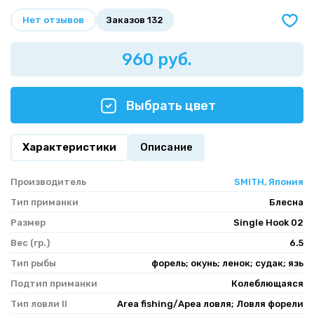
Нет отзывов
Заказов 132
960 руб.
Выбрать цвет
Характеристики
Описание
Производитель
SMITH, Япония
Тип приманки
Блесна
Размер
Single Hook 02
Вес (гр.)
6.5
Тип рыбы
форель; окунь; ленок; судак; язь
Подтип приманки
Колеблющаяся
Тип ловли II
Area fishing/Ареа ловля; Ловля форели