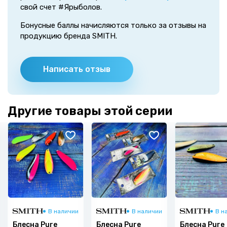
свой счет #Ярыболов.
Бонусные баллы начисляются только за отзывы на
продукцию бренда SMITH.
Написать отзыв
Другие товары этой серии
В наличии
В наличии
В н
Блесна Pure
Блесна Pure
Блесна Pure