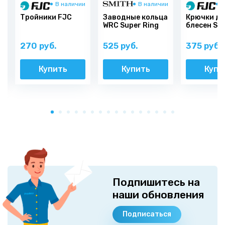
и
В наличии
В наличии
В
е
Тройники FJC
Заводные кольца
Крючки дл
WRC Super Ring
блесен S-
270 руб.
525 руб.
375 руб.
Купить
Купить
Купи
Подпишитесь на
наши обновления
Подписаться