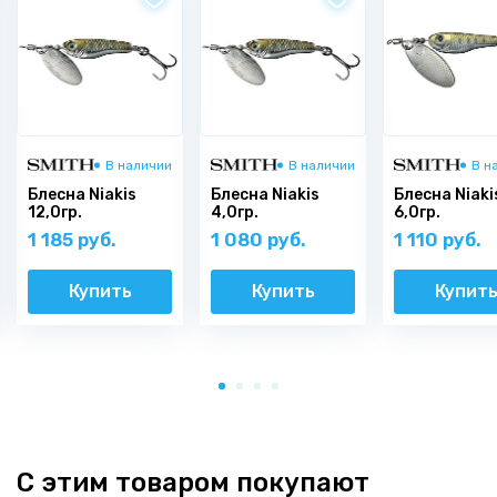
В наличии
В наличии
В н
Блесна Niakis
Блесна Niakis
Блесна Niaki
12,0гр.
4,0гр.
6,0гр.
1 185 руб.
1 080 руб.
1 110 руб.
Купить
Купить
Купит
С этим товаром покупают