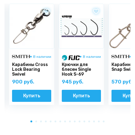
и
В наличии
В наличии
В
Карабины Cross
Крючки для
Карабины 
Lock Bearing
блесен Single
Snap Swiw
Swivel
Hook S-69
900 руб.
945 руб.
570 руб.
Купить
Купить
Купи