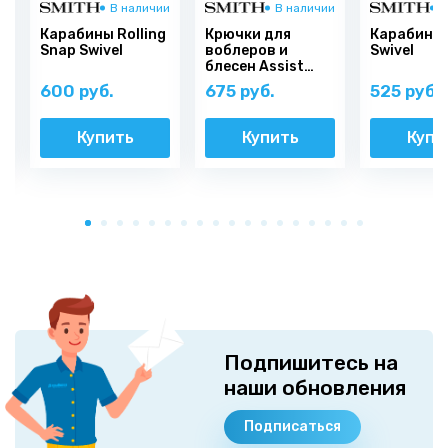
и
В наличии
В наличии
В
Карабины Rolling
Крючки для
Карабины
Snap Swivel
воблеров и
Swivel
блесен Assist
Hook Vertical Gold
600 руб.
675 руб.
525 руб.
Купить
Купить
Купи
Подпишитесь на
наши обновления
Подписаться