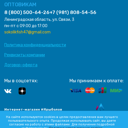
ОПТОВИКАМ
8 (800) 500-64-26
+7 (981) 808-54-56
Ленинградская область, ул. Связи, 3
пн-пт с 09:00 до 17:00
sokolikfish47@gmail.com
Политика конфиденциальности
Реквизиты компании
Договор-оферта
Мы в соцсетях:
Мы принимаем к оплате:
Интернет-магазин #Ярыболов
Разработка сайта
2012-2026 Все права защищены
На сайте используются cookies в целях предоставления вам лучшего
пользовательского опыта. Продолжая использовать сайт, вы даете
согласие на работу с этими файлами. Для получения подробной