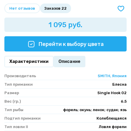
Нет отзывов
Заказов 22
1 095 руб.
Перейти к выбору цвета
Характеристики
Описание
Производитель
SMITH, Япония
Тип приманки
Блесна
Размер
Single Hook 02
Вес (гр.)
6.5
Тип рыбы
форель; окунь; ленок; судак; язь
Подтип приманки
Колеблющаяся
Тип ловли II
Ловля форели