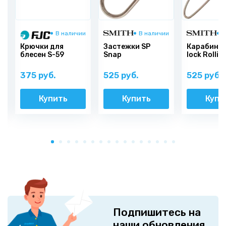
и
В наличии
В наличии
В
Крючки для
Застежки SP
Карабины 
)
блесен S-59
Snap
lock Rollin
375 руб.
525 руб.
525 руб.
Купить
Купить
Купи
Подпишитесь на
наши обновления