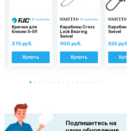
и
В наличии
В наличии
В
g
Крючки для
Карабины Cross
Карабины
блесен S-59
Lock Bearing
Swivel
Swivel
375 руб.
900 руб.
525 руб.
Купить
Купить
Купи
Подпишитесь на
наши обновления