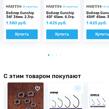
В наличии
В наличии
В н
Воблер Gunship
Воблер Gunship
Воблер Guns
36F 36мм. 2,3гр.
45F 45мм. 4,0гр.
45HF 45мм. 3
1 380 руб.
1 425 руб.
1 425 руб.
Купить
Купить
Купит
С этим товаром покупают