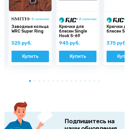
и
В наличии
В наличии
В
Заводные кольца
Крючки для
Крючки дл
)
WRC Super Ring
блесен Single
блесен S-
Hook S-69
525 руб.
945 руб.
375 руб.
Купить
Купить
Купи
Подпишитесь на
наши обновления