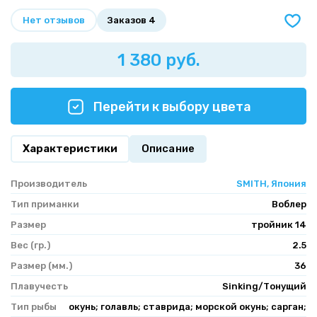
Нет отзывов
Заказов 4
1 380 руб.
Перейти к выбору цвета
Характеристики
Описание
Производитель
SMITH, Япония
Тип приманки
Воблер
Размер
тройник 14
Вес (гр.)
2.5
Размер (мм.)
36
Плавучесть
Sinking/Тонущий
Тип рыбы
окунь; голавль; ставрида; морской окунь; сарган;