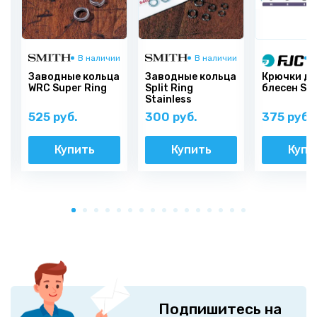
и
В наличии
В наличии
В
Заводные кольца
Заводные кольца
Крючки дл
)
WRC Super Ring
Split Ring
блесен S-
Stainless
525 руб.
300 руб.
375 руб.
Купить
Купить
Купи
Подпишитесь на