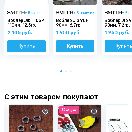
В наличии
В наличии
В н
Воблер Jib 110SP
Воблер Jib 90F
Воблер Jib 
110мм, 12,5гр.
90мм. 6,7гр.
90мм. 7,2гр.
2 145 руб.
1 950 руб.
1 950 руб.
Купить
Купить
Купит
С этим товаром покупают
Скидка