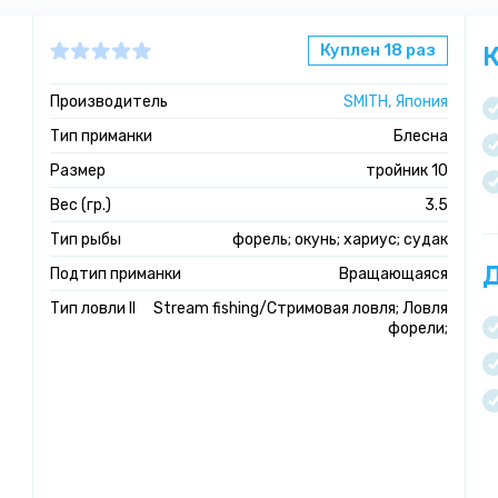
Куплен 18 раз
К
Производитель
SMITH, Япония
Тип приманки
Блесна
Размер
тройник 10
Вес (гр.)
3.5
Тип рыбы
форель; окунь; хариус; судак
Д
Подтип приманки
Вращающаяся
Тип ловли II
Stream fishing/Стримовая ловля; Ловля
форели;