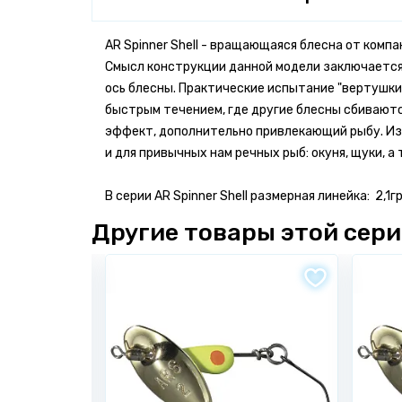
AR Spinner Shell - вращающаяся блесна от комп
Смысл конструкции данной модели заключается 
ось блесны. Практические испытание "вертушки
быстрым течением, где другие блесны сбиваются
эффект, дополнительно привлекающий рыбу. Из
и для привычных нам речных рыб: окуня, щуки, 
В серии AR Spinner Shell размерная линейка: 2,1гр.
Другие товары этой сер
Бонусы за отзыв!
Имя *
Напиши отзыв от 300 знаков -
получи 50
Напиши качественный отзыв от 500 знак
#Ярыболов
Бонусные баллы начисляются только за о
Электронная почта *