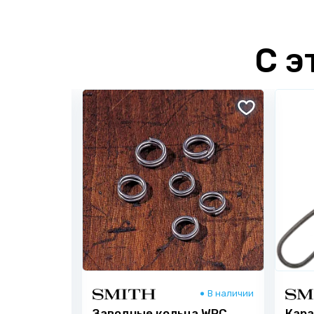
С э
В наличии
В наличии
сен S-59
Заводные кольца WRC
Кара