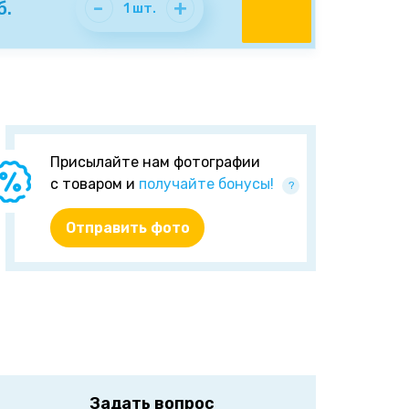
-
+
б.
1
шт.
Присылайте нам фотографии
с товаром и
получайте бонусы!
?
Отправить фото
Задать вопрос