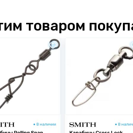
тим товаром поку
В наличии
В нали
бины Rolling Snap
Карабины Cross Lock