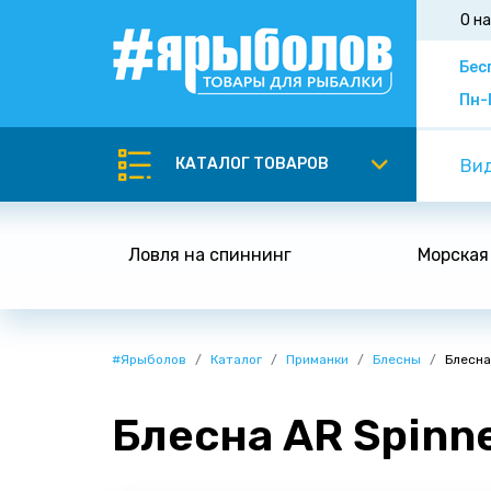
О н
Бес
Пн-
КАТАЛОГ ТОВАРОВ
Вид
Ловля на спиннинг
Морская
#Ярыболов
Каталог
Приманки
Блесны
Блесна 
Блесна AR Spinner