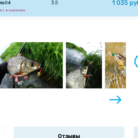
1 035 ру
3.5
. №04
ет в наличии
Отзывы