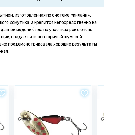
рытием, изготовленная по системе «инлайн».
шого хомутика, а крепится непосредственно на
данной модели была на участках рек с очень
брации, создает и неповторимый шумовой
позже продемонстрировала хорошие результаты
рная.
Написать отзыв