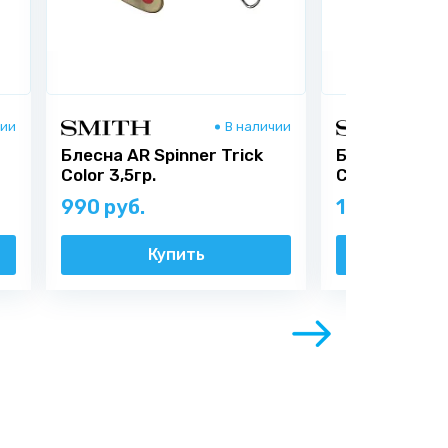
чии
В наличии
Блесна AR Spinner Trick
Блесна AR Sp
Color 3,5гр.
Color 4,5гр.
990 руб.
1 035 руб.
Купить
Ку