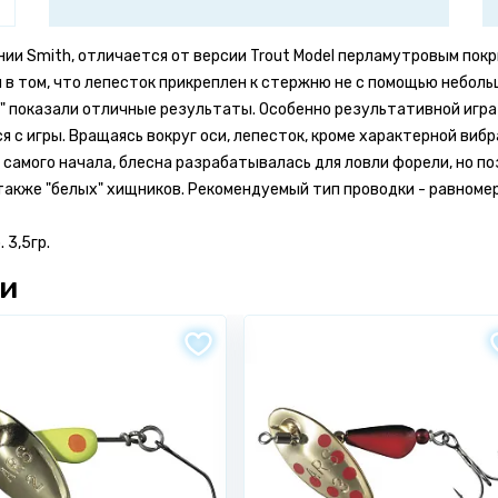
ании Smith, отличается от версии Trout Model перламутровым пок
в том, что лепесток прикреплен к стержню не с помощью неболь
" показали отличные результаты. Особенно результативной игра 
 с игры. Вращаясь вокруг оси, лепесток, кроме характерной ви
 самого начала, блесна разрабатывалась для ловли форели, но 
а также "белых" хищников. Рекомендуемый тип проводки - равноме
 3,5гр.
ии
Комментарий *
 бонусов
на свой счет #Ярыболов
ов и размести фото товара -
получи 150 бонусов на свой счет
тзывы на продукцию SMITH.