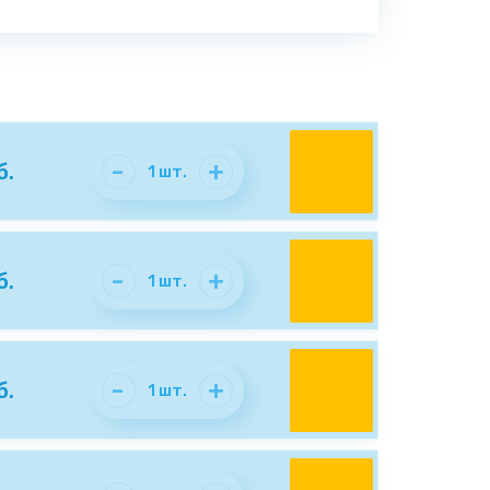
-
+
б.
1
шт.
-
+
б.
1
шт.
-
+
б.
1
шт.