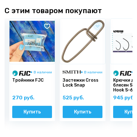
С этим товаром покупают
и
В наличии
В наличии
В
Тройники FJC
Застежки Cross
Крючки дл
Lock Snap
блесен Sin
Hook S-69
270 руб.
525 руб.
945 руб.
Купить
Купить
Купи