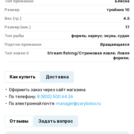
Тип приманки
Блесна
Размер
тройник 10
Вес (гр.)
4.5
Размер (мм.)
17
Тип рыбы
форель; хариус; окунь; судак
Подтип приманки
Вращающаяся
Тип ловли II
Stream fishing/Стримовая ловля; Ловля
форели;
Как купить
Доставка
Оформить заказ через сайт магазина
По телефону:
8 (800) 500 64 26
По электронной почте:
manager@yarybolov.ru
Отзывы
Задать вопрос