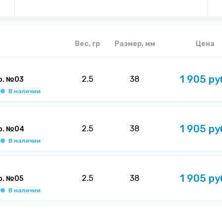
Вес, гр
Размер, мм
Цена
1 905 ру
2.5
38
р. №03
В наличии
1 905 ру
2.5
38
гр. №04
В наличии
1 905 ру
2.5
38
р. №05
В наличии