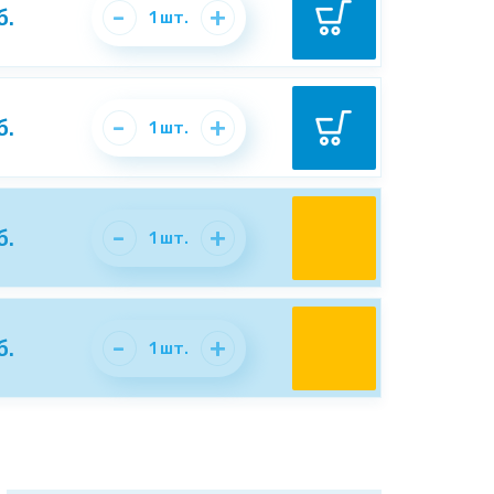
-
+
б.
1
шт.
-
+
б.
1
шт.
-
+
б.
1
шт.
-
+
б.
1
шт.