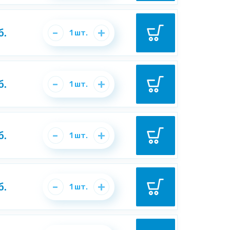
-
+
б.
1
шт.
-
+
б.
1
шт.
-
+
б.
1
шт.
-
+
б.
1
шт.