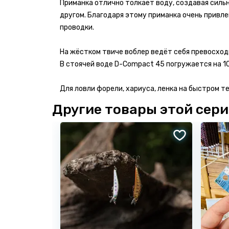
Приманка отлично толкает воду, создавая силь
другом. Благодаря этому приманка очень привл
проводки.
На жёстком твиче воблер ведёт себя превосход
В стоячей воде D-Compact 45 погружается на 10
Для ловли форели, хариуса, ленка на быстром т
Другие товары этой сер
Бонусы за отзыв!
Имя *
Напиши отзыв от 300 знаков -
получи 50
Напиши качественный отзыв от 500 знак
#Ярыболов
Бонусные баллы начисляются только за о
Электронная почта *