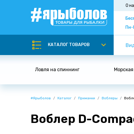
О н
Бес
Пн-
КАТАЛОГ ТОВАРОВ
Вид
Ловля на спиннинг
Морская
#Ярыболов
Каталог
Приманки
Воблеры
Вобле
Воблер D-Compac