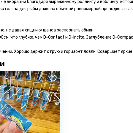
ные вибрации благодаря выраженному роллингу и воблингу, котор
екательна для рыбы даже на обычной равномерной проводке, а та
но, не давая хищнику шанса распознать обман.
0см, что глубже, чем D-Contact и D-Incite. Заглубление D-Compa
ечении. Хорошо держит струю и горизонт ловли. Совершает яркие 
ии
Комментарий *
 бонусов
на свой счет #Ярыболов
ов и размести фото товара -
получи 150 бонусов на свой счет
тзывы на продукцию SMITH.