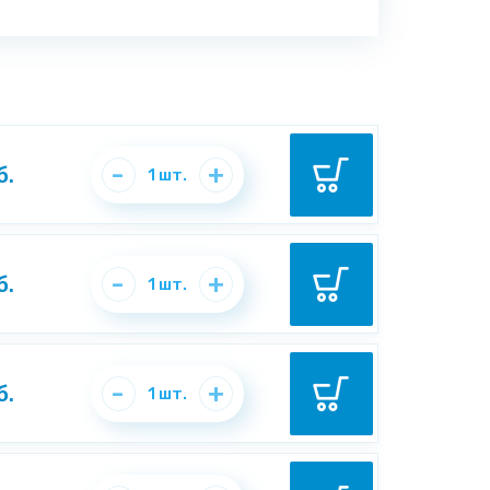
-
+
б.
1
шт.
-
+
б.
1
шт.
-
+
б.
1
шт.