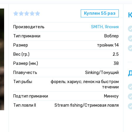
Куплен 55 раз
К
Производитель
SMITH, Япония
Тип приманки
Воблер
Размер
тройник 14
Вес (гр.)
2.5
Размер (мм.)
38
Д
Плавучесть
Sinking/Тонущий
Тип рыбы
форель; хариус; ленок на быстром
течении
Подтип приманки
Минноу
Тип ловли II
Stream fishing/Стримовая ловля