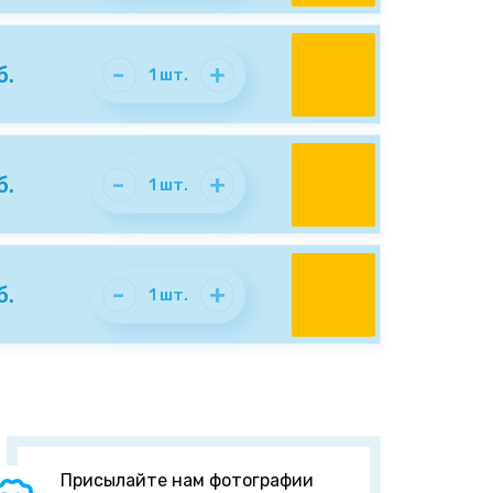
-
+
б.
1
шт.
-
+
б.
1
шт.
-
+
б.
1
шт.
Присылайте нам фотографии