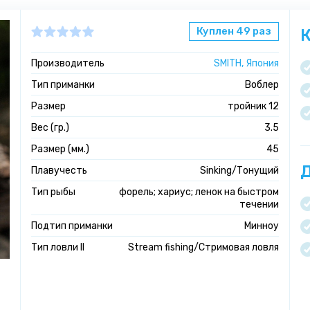
Куплен 49 раз
К
Производитель
SMITH, Япония
Тип приманки
Воблер
Размер
тройник 12
Вес (гр.)
3.5
Размер (мм.)
45
Д
Плавучесть
Sinking/Тонущий
Тип рыбы
форель; хариус; ленок на быстром
течении
Подтип приманки
Минноу
Тип ловли II
Stream fishing/Стримовая ловля