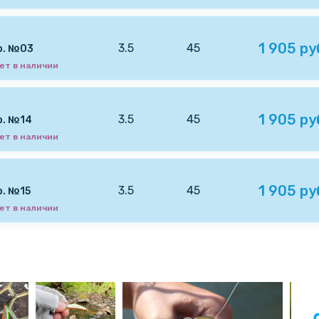
1 905 ру
3.5
45
р. №03
ет в наличии
1 905 ру
3.5
45
р. №14
ет в наличии
1 905 ру
3.5
45
р. №15
ет в наличии