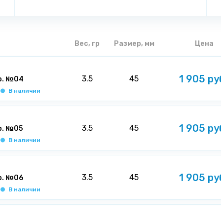
Вес, гр
Размер, мм
Цена
1 905 ру
3.5
45
р. №04
В наличии
1 905 ру
3.5
45
р. №05
В наличии
1 905 ру
3.5
45
р. №06
В наличии