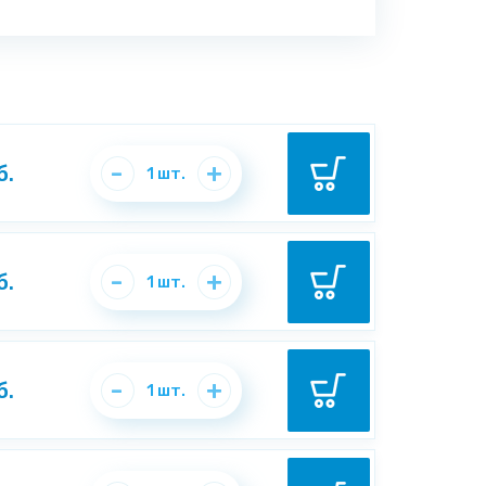
-
+
б.
1
шт.
-
+
б.
1
шт.
-
+
б.
1
шт.