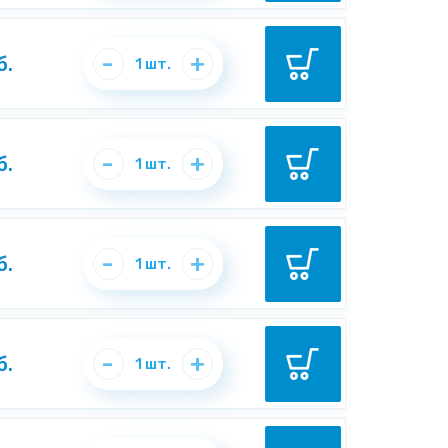
-
+
б.
1
шт.
-
+
б.
1
шт.
-
+
б.
1
шт.
-
+
б.
1
шт.