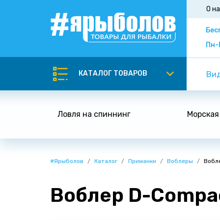
О н
Бес
Пн-
КАТАЛОГ ТОВАРОВ
Вид
Ловля на спиннинг
Морская
#Ярыболов
Каталог
Приманки
Воблеры
Вобле
Воблер D-Compac